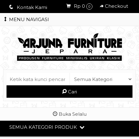
Rp 0
Checkout
q
Kontak Kami
0
MENU NAVIGASI
Cari
Buka Selalu
SEMUA KATEGORI PRODUK