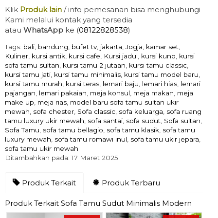
Klik
Produk
lain
/ info pemesanan bisa menghubungi
Kami melalui kontak yang tersedia
atau
WhatsApp
ke (
08122828538
)
Tags:
bali
,
bandung
,
bufet tv
,
jakarta
,
Jogja
,
kamar set
,
Kuliner
,
kursi antik
,
kursi cafe
,
Kursi jadul
,
kursi kuno
,
kursi
sofa tamu sultan
,
kursi tamu 2 jutaan
,
kursi tamu classic
,
kursi tamu jati
,
kursi tamu minimalis
,
kursi tamu model baru
,
kursi tamu murah
,
kursi teras
,
lemari baju
,
lemari hias
,
lemari
pajangan
,
lemari pakaian
,
meja konsul
,
meja makan
,
meja
make up
,
meja rias
,
model baru sofa tamu sultan ukir
mewah
,
sofa chester
,
Sofa classic
,
sofa keluarga
,
sofa ruang
tamu luxury ukir mewah
,
sofa santai
,
sofa sudut
,
Sofa sultan
,
Sofa Tamu
,
sofa tamu bellagio
,
sofa tamu klasik
,
sofa tamu
luxury mewah
,
sofa tamu romawi inul
,
sofa tamu ukir jepara
,
sofa tamu ukir mewah
Ditambahkan pada: 17 Maret 2025
Produk Terkait
Produk Terbaru
Produk Terkait Sofa Tamu Sudut Minimalis Modern