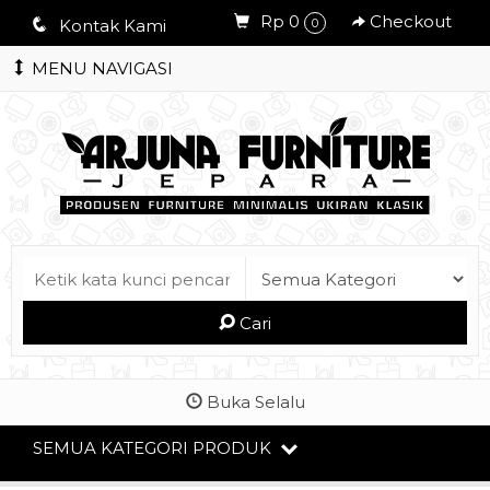
Rp 0
Checkout
q
Kontak Kami
0
MENU NAVIGASI
Cari
Buka Selalu
SEMUA KATEGORI PRODUK