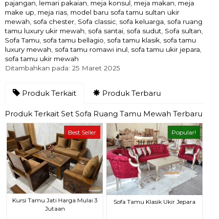
pajangan
,
lemari pakaian
,
meja konsul
,
meja makan
,
meja
make up
,
meja rias
,
model baru sofa tamu sultan ukir
mewah
,
sofa chester
,
Sofa classic
,
sofa keluarga
,
sofa ruang
tamu luxury ukir mewah
,
sofa santai
,
sofa sudut
,
Sofa sultan
,
Sofa Tamu
,
sofa tamu bellagio
,
sofa tamu klasik
,
sofa tamu
luxury mewah
,
sofa tamu romawi inul
,
sofa tamu ukir jepara
,
sofa tamu ukir mewah
Ditambahkan pada: 25 Maret 2025
Produk Terkait
Produk Terbaru
Produk Terkait Set Sofa Ruang Tamu Mewah Terbaru
Best Seller
Popular!
Kursi Tamu Jati Harga Mulai 3
Sofa Tamu Klasik Ukir Jepara
Jutaan