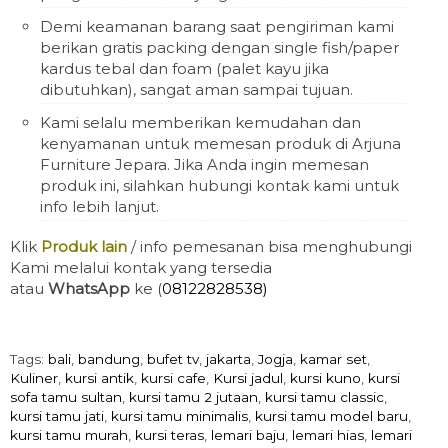
Demi keamanan barang saat pengiriman kami
berikan gratis packing dengan single fish/paper
kardus tebal dan foam (palet kayu jika
dibutuhkan), sangat aman sampai tujuan.
Kami selalu memberikan kemudahan dan
kenyamanan untuk memesan produk di Arjuna
Furniture Jepara. Jika Anda ingin memesan
produk ini, silahkan hubungi kontak kami untuk
info lebih lanjut.
Klik
Produk lain
/ info pemesanan bisa menghubungi
Kami melalui kontak yang tersedia
atau
WhatsApp
ke (
08122828538)
Tags:
bali
,
bandung
,
bufet tv
,
jakarta
,
Jogja
,
kamar set
,
Kuliner
,
kursi antik
,
kursi cafe
,
Kursi jadul
,
kursi kuno
,
kursi
sofa tamu sultan
,
kursi tamu 2 jutaan
,
kursi tamu classic
,
kursi tamu jati
,
kursi tamu minimalis
,
kursi tamu model baru
,
kursi tamu murah
,
kursi teras
,
lemari baju
,
lemari hias
,
lemari