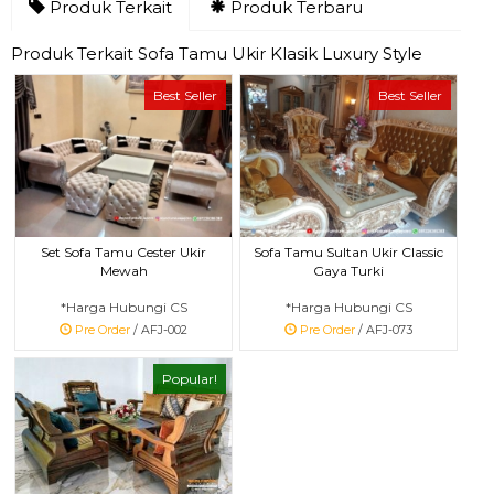
Produk Terkait
Produk Terbaru
Produk Terkait Sofa Tamu Ukir Klasik Luxury Style
Best Seller
Best Seller
Set Sofa Tamu Cester Ukir
Sofa Tamu Sultan Ukir Classic
Mewah
Gaya Turki
*Harga Hubungi CS
*Harga Hubungi CS
Pre Order
/ AFJ-002
Pre Order
/ AFJ-073
Popular!