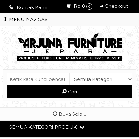
Rp 0
Checkout
q
Kontak Kami
0
MENU NAVIGASI
Cari
Buka Selalu
SEMUA KATEGORI PRODUK