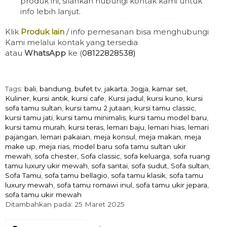
produk ini, silahkan hubungi kontak kami untuk
info lebih lanjut.
Klik
Produk lain
/ info pemesanan bisa menghubungi
Kami melalui kontak yang tersedia
atau
WhatsApp
ke (
08122828538)
Tags:
bali
,
bandung
,
bufet tv
,
jakarta
,
Jogja
,
kamar set
,
Kuliner
,
kursi antik
,
kursi cafe
,
Kursi jadul
,
kursi kuno
,
kursi
sofa tamu sultan
,
kursi tamu 2 jutaan
,
kursi tamu classic
,
kursi tamu jati
,
kursi tamu minimalis
,
kursi tamu model baru
,
kursi tamu murah
,
kursi teras
,
lemari baju
,
lemari hias
,
lemari
pajangan
,
lemari pakaian
,
meja konsul
,
meja makan
,
meja
make up
,
meja rias
,
model baru sofa tamu sultan ukir
mewah
,
sofa chester
,
Sofa classic
,
sofa keluarga
,
sofa ruang
tamu luxury ukir mewah
,
sofa santai
,
sofa sudut
,
Sofa sultan
,
Sofa Tamu
,
sofa tamu bellagio
,
sofa tamu klasik
,
sofa tamu
luxury mewah
,
sofa tamu romawi inul
,
sofa tamu ukir jepara
,
sofa tamu ukir mewah
Ditambahkan pada: 25 Maret 2025