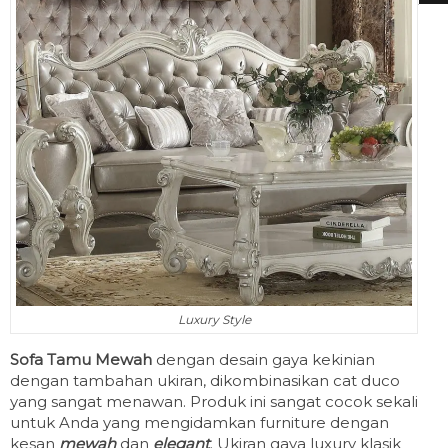
Luxury Style
Sofa Tamu Mewah
dengan desain gaya kekinian
dengan tambahan ukiran, dikombinasikan cat duco
yang sangat menawan. Produk ini sangat cocok sekali
untuk Anda yang mengidamkan furniture dengan
kesan
mewah
dan
elegant
. Ukiran gaya luxury klasik